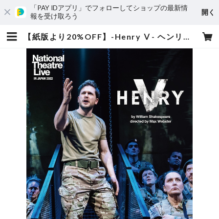
「PAY IDアプリ」でフォローしてショップの最新情
開く
報を受け取ろう
【紙版より20%OFF】-Henry Ⅴ- ヘンリー5世 National Theatre Live IN JAPAN 2022 | movie | program